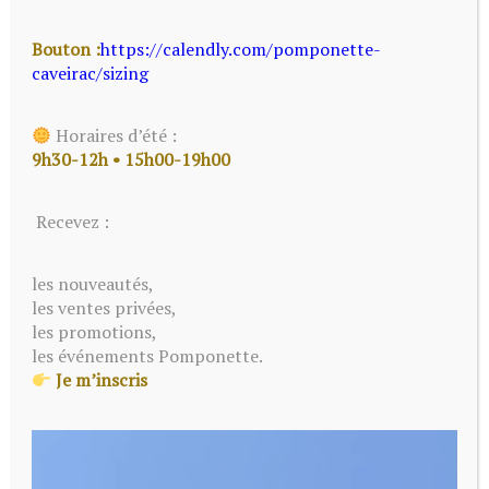
Bouton :
https://calendly.com/pomponette-
Blog - Page 3 sur 5 -
caveirac/sizing
Lingerie | Pomponette |
Horaires d’été :
Gard
9h30-12h • 15h00-19h00
Recevez :
les nouveautés,
les ventes privées,
les promotions,
les événements Pomponette.
Je m’inscris