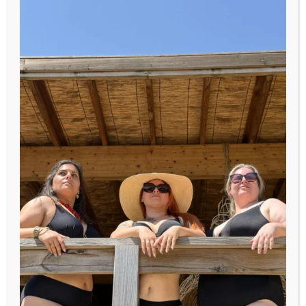
Contactez-
nous
Une question ? Avez-vous visite la
F.A.Q.
?
La réponse s’y trouve peut-être. Sinon,
laissez-nous votre message et nous serons
ravies de vous répondre au plus vite.