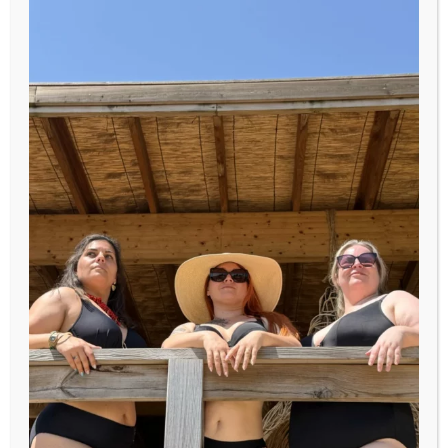
Beauté
AdminAlice
Les
soutiens-gorge
font partie intégrante
des vêtements de tous les jours pour
femmes. Ces sous-vêtements sont achetés
avec un amour et des soins extrêmes. Un
type de soutien-gorge qui est souvent
négligé et sous-estimé est le soutien-gorge
de sport.
Les soutiens-gorge de sport sont l’un des