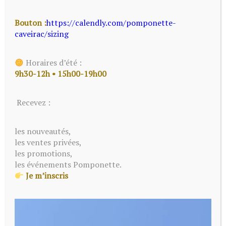
Bouton :
https://calendly.com/pomponette-
Le Soutien Gorge de
caveirac/sizing
Sport
Horaires d’été :
9h30-12h • 15h00-19h00
Mauris, consectetur maecenas susp velitendisse
Recevez :
scelerisque laoreet commodo at nascetur velit. Viverra
morbi cursus nascetur nulla suspendisse eu.
les nouveautés,
les ventes privées,
les promotions,
les événements Pomponette.
13 DÉCEMBRE 2023
Je m’inscris