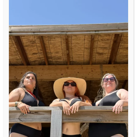
Lingerie
Aurélie
S’offrir de la lingerie,
ce n’est pas “acheter
une brassière”