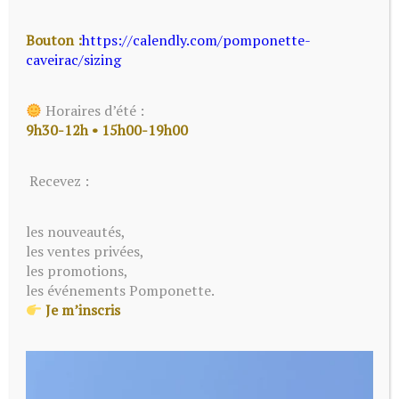
Bouton :
https://calendly.com/pomponette-
S’offrir de la lingerie,
caveirac/sizing
ce n’est pas “acheter une
Horaires d’été :
brassière”
9h30-12h • 15h00-19h00
Recevez :
les nouveautés,
les ventes privées,
22 DÉCEMBRE 2025
les promotions,
les événements Pomponette.
Je m’inscris