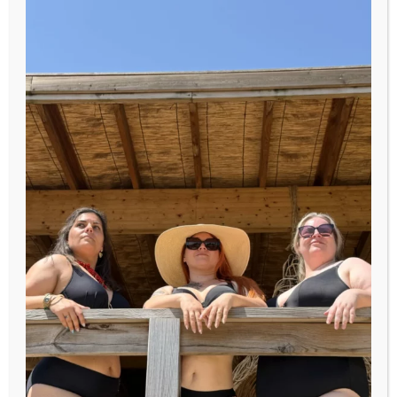
boutique représente donc beaucoup plus qu’une note
Google pour nous.
Ce sont souvent des histoires de confort retrouvé, de
confiance, de découvertes de nouvelles tailles ou
simplement de femmes qui se sentent enfin écoutées
et conseillées sans jugement.
Et en tant que boutique indépendante spécialisée en
fitting lingerie près de Nîmes et Montpellier, ces avis
jouent un rôle essentiel.
Ils permettent :